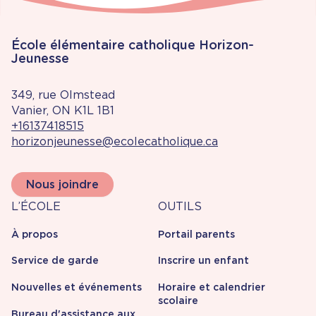
École élémentaire catholique Horizon-
Jeunesse
349, rue Olmstead
Vanier, ON K1L 1B1
+16137418515
horizonjeunesse@ecolecatholique.ca
Nous joindre
À
Outils
L’ÉCOLE
OUTILS
propos
À propos
Portail parents
Service de garde
Inscrire un enfant
Nouvelles et événements
Horaire et calendrier
scolaire
Bureau d'assistance aux