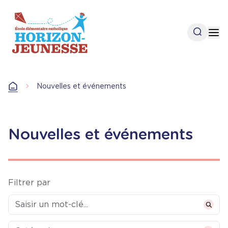
Aller
au
contenu
Open se
Op
principal
Nouvelles et événements
Accueil
Nouvelles et événements
Filtrer par
Categories